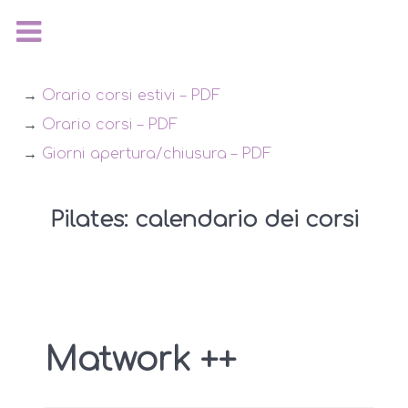
→
Orario corsi estivi – PDF
→
Orario corsi – PDF
→
Giorni apertura/chiusura – PDF
Pilates: calendario dei corsi
Matwork ++