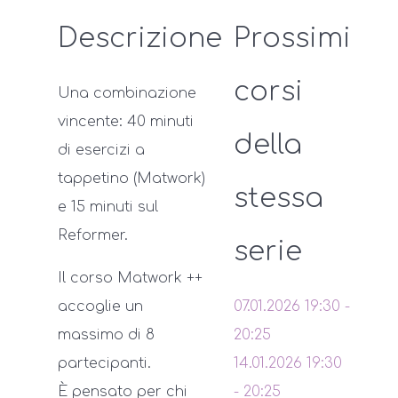
Descrizione
Prossimi
corsi
Una combinazione
vincente: 40 minuti
della
di esercizi a
tappetino (Matwork)
stessa
e 15 minuti sul
Reformer.
serie
Il corso Matwork ++
accoglie un
07.01.2026
19:30
-
massimo di 8
20:25
partecipanti.
14.01.2026
19:30
È pensato per chi
-
20:25