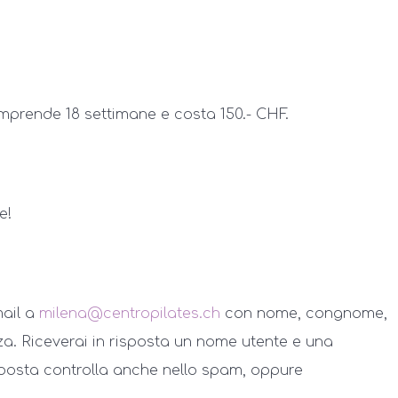
omprende 18 settimane e costa 150.- CHF.
e!
mail a
milena@centropilates.ch
con nome, congnome,
za. Riceverai in risposta un nome utente e una
isposta controlla anche nello spam, oppure