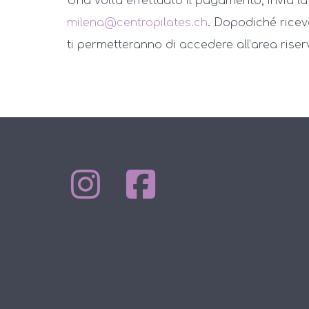
Una volta effettuato il pagamento, invia 
milena@centropilates.ch
. Dopodiché ricev
ti permetteranno di accedere all’area riser