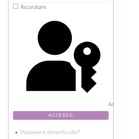
Ricordami
Accedi con
ACCESSO
Password dimenticata?