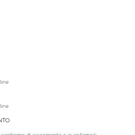
line
line
NTO