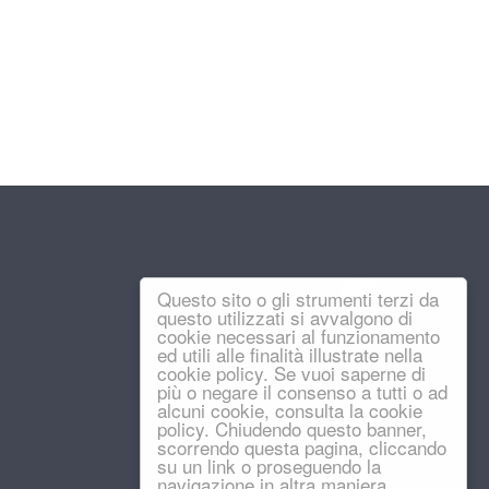
Questo sito o gli strumenti terzi da
questo utilizzati si avvalgono di
cookie necessari al funzionamento
ed utili alle finalità illustrate nella
cookie policy. Se vuoi saperne di
più o negare il consenso a tutti o ad
alcuni cookie, consulta la cookie
policy. Chiudendo questo banner,
scorrendo questa pagina, cliccando
su un link o proseguendo la
navigazione in altra maniera,