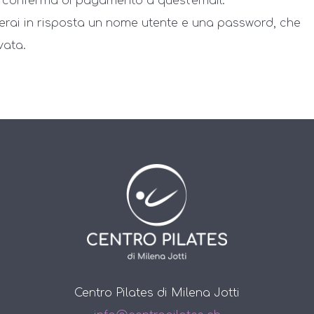
la conferma di pagamento a quest’email:
erai in risposta un nome utente e una password, che
vata.
Centro Pilates di Milena Jotti