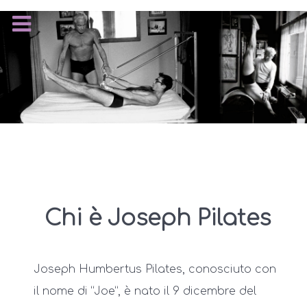
Chi è Joseph Pilates
Joseph Humbertus Pilates, conosciuto con
il nome di “Joe”, è nato il 9 dicembre del