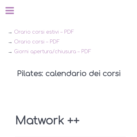
→
Orario corsi estivi – PDF
→
Orario corsi – PDF
→
Giorni apertura/chiusura – PDF
Pilates: calendario dei corsi
Matwork ++