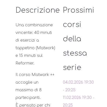
Descrizione
Prossimi
corsi
Una combinazione
vincente: 40 minuti
della
di esercizi a
tappetino (Matwork)
stessa
e 15 minuti sul
Reformer.
serie
Il corso Matwork ++
accoglie un
04.02.2026
19:30
massimo di 8
-
20:25
partecipanti.
11.02.2026
19:30
-
È pensato per chi
20:25