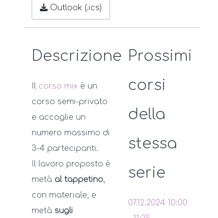
Outlook (.ics)
Descrizione
Prossimi
corsi
Il
corso mix
è un
corso semi-privato
della
e accoglie un
numero massimo di
stessa
3-4 partecipanti.
Il lavoro proposto è
serie
metà
al tappetino
,
con materiale, e
07.12.2024
10:00
metà
sugli