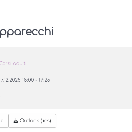
apparecchi
Corsi adulti
17.12.2025
18:00
-
19:25
–
le
Outlook (.ics)