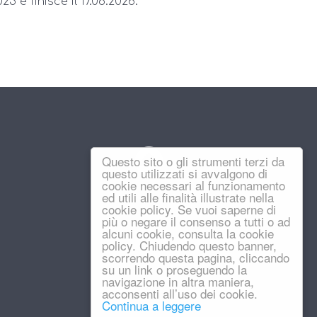
25 e finisce il 17.06.2026.
Questo sito o gli strumenti terzi da
questo utilizzati si avvalgono di
cookie necessari al funzionamento
ed utili alle finalità illustrate nella
cookie policy. Se vuoi saperne di
più o negare il consenso a tutti o ad
alcuni cookie, consulta la cookie
policy. Chiudendo questo banner,
scorrendo questa pagina, cliccando
su un link o proseguendo la
navigazione in altra maniera,
acconsenti all’uso dei cookie.
Continua a leggere