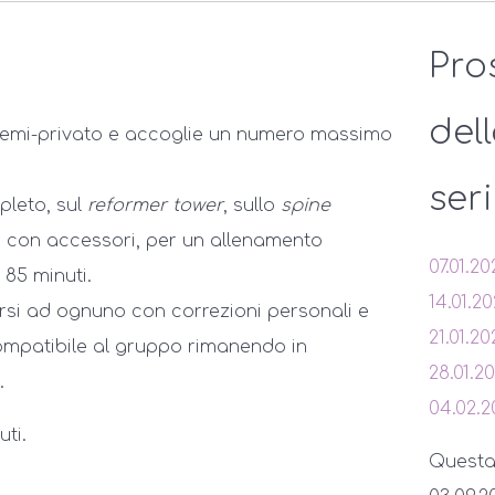
Pro
del
 semi-privato e accoglie un numero massimo
ser
pleto, sul
reformer tower
, sullo
spine
o con accessori, per un allenamento
07.01.20
 85 minuti.
14.01.2
rsi ad ognuno con correzioni personali e
21.01.20
mpatibile al gruppo rimanendo in
28.01.2
.
04.02.2
ti.
Questa s