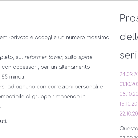
Pro
del
 semi-privato e accoglie un numero massimo
ser
pleto, sul
reformer tower
, sullo
spine
o con accessori, per un allenamento
24.09.2
 85 minuti.
01.10.2
rsi ad ognuno con correzioni personali e
08.10.2
mpatibile al gruppo rimanendo in
15.10.2
.
22.10.2
ti.
Questa s