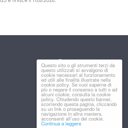
25 e finisce il 17.06.2026.
Questo sito o gli strumenti terzi da
questo utilizzati si avvalgono di
cookie necessari al funzionamento
ed utili alle finalità illustrate nella
cookie policy. Se vuoi saperne di
più o negare il consenso a tutti o ad
alcuni cookie, consulta la cookie
policy. Chiudendo questo banner,
scorrendo questa pagina, cliccando
su un link o proseguendo la
navigazione in altra maniera,
acconsenti all’uso dei cookie.
Continua a leggere