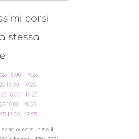
ssimi corsi
la stessa
ie
025
18:00
-
19:25
025
18:00
-
19:25
025
18:00
-
19:25
025
18:00
-
19:25
025
18:00
-
19:25
erie di corsi inizia il