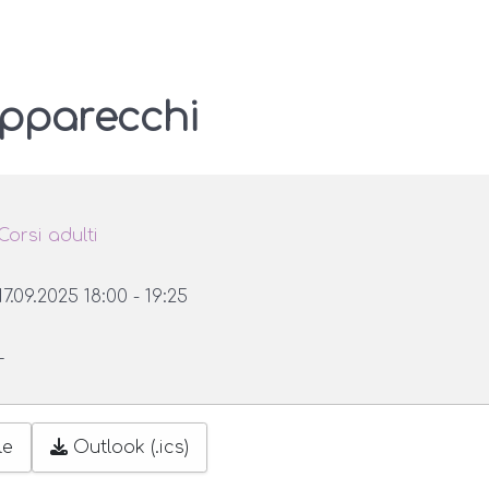
apparecchi
Corsi adulti
17.09.2025
18:00
-
19:25
–
le
Outlook (.ics)