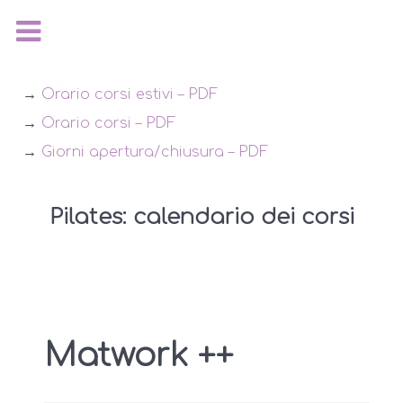
→
Orario corsi estivi – PDF
→
Orario corsi – PDF
→
Giorni apertura/chiusura – PDF
Pilates: calendario dei corsi
Matwork ++