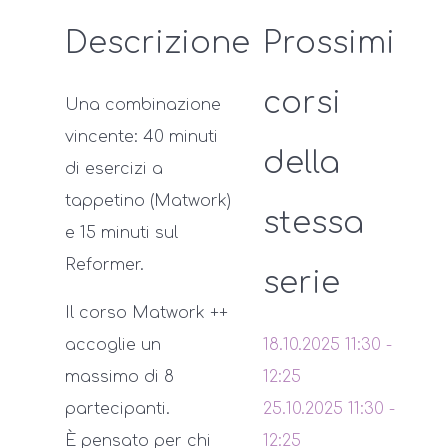
Descrizione
Prossimi
corsi
Una combinazione
vincente: 40 minuti
della
di esercizi a
tappetino (Matwork)
stessa
e 15 minuti sul
Reformer.
serie
Il corso Matwork ++
accoglie un
18.10.2025
11:30
-
massimo di 8
12:25
partecipanti.
25.10.2025
11:30
-
È pensato per chi
12:25