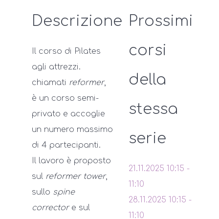
Descrizione
Prossimi
corsi
Il corso di Pilates
agli attrezzi.
della
chiamati
reformer
,
è un corso semi-
stessa
privato e accoglie
un numero massimo
serie
di 4 partecipanti.
Il lavoro è proposto
21.11.2025
10:15
-
sul
reformer tower
,
11:10
sullo
spine
28.11.2025
10:15
-
corrector
e sul
11:10